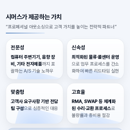
시머스가 제공하는 가치
“프로페셔널 아웃소싱으로 고객 가치를 높이는 전략적 파트너”
전문성
신속성
컴퓨터 주변기기, 음향 장
최적화된 물류·콜센터 운영
비, 기타 전자제품
까지 포
으로 업무 프로세스를 간소
괄하는 A/S 기술 노하우
화하여 빠른 리드타임 실현
맞춤형
고효율
고객사 요구사항 기반 전담
RMA, SWAP 등 체계화
팀 구성
으로 심층적인 대응
된 수리·교환 프로세스
로
불량률과 총비용 절감